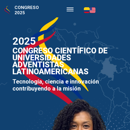
CONGRESO
2025
2025
CONGRESO CIENTÍFICO DE
UNIVERSIDADES
ADVENTISTAS
LATINOAMERICANAS
Tecnología, ciencia e innovación
contribuyendo a la misión